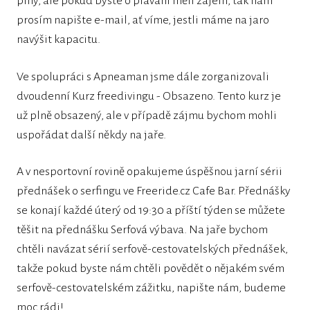
plný, ale pokud byste o plavání měli zájem, tak nám
prosím napište e-mail, ať víme, jestli máme na jaro
navýšit kapacitu.
Ve spolupráci s Apneaman jsme dále zorganizovali
dvoudenní Kurz freedivingu - Obsazeno. Tento kurz je
už plně obsazený, ale v případě zájmu bychom mohli
uspořádat další někdy na jaře.
A v nesportovní rovině opakujeme úspěšnou jarní sérii
přednášek o serfingu ve Freeride.cz Cafe Bar. Přednášky
se konají každé úterý od 19:30 a příští týden se můžete
těšit na přednášku Serfová výbava. Na jaře bychom
chtěli navázat sérií serfově-cestovatelských přednášek,
takže pokud byste nám chtěli povědět o nějakém svém
serfově-cestovatelském zážitku, napište nám, budeme
moc rádi!