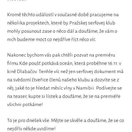
Kromě těchto událostí v současné době pracujeme na
několika projektech, které by Pražskej serfovej klub
mohly posunout zase o něco dál a doufáme, že vám o
nich budeme moct co nejdříve říct něco víc.
Nakonec bychom vás pak chtěli pozvat na premiéru
filmu Kde poušť potkává oceán, která proběhne 16.11. v
kině Dlabačov. Tenhle víc než jen serfovej dokument má
na svědomí čtveřice členů našeho klubu a dozvíte se z
něj, jaké to je hledat měsíc vlny v Namibii. Podívejte se
na teaser, kupte si lístek a doufáme, že se na premiéře
všichni potkáme!
To je pro dnešek vše. Mějte se skvěle a doufáme, že se co
nejdřív někde uvidíme!