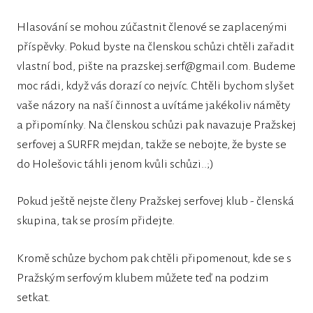
Hlasování se mohou zúčastnit členové se zaplacenými
příspěvky. Pokud byste na členskou schůzi chtěli zařadit
vlastní bod, pište na prazskej.serf@gmail.com. Budeme
moc rádi, když vás dorazí co nejvíc. Chtěli bychom slyšet
vaše názory na naší činnost a uvítáme jakékoliv náměty
a připomínky. Na členskou schůzi pak navazuje Pražskej
serfovej a SURFR mejdan, takže se nebojte, že byste se
do Holešovic táhli jenom kvůli schůzi..;)
Pokud ještě nejste členy Pražskej serfovej klub - členská
skupina, tak se prosím přidejte.
Kromě schůze bychom pak chtěli připomenout, kde se s
Pražským serfovým klubem můžete teď na podzim
setkat.