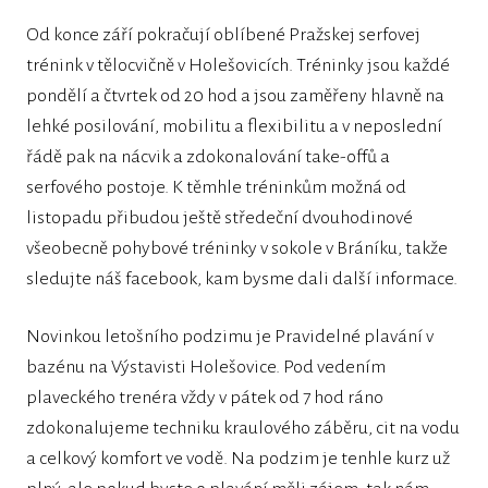
Od konce září pokračují oblíbené Pražskej serfovej
trénink v tělocvičně v Holešovicích. Tréninky jsou každé
pondělí a čtvrtek od 20 hod a jsou zaměřeny hlavně na
lehké posilování, mobilitu a flexibilitu a v neposlední
řádě pak na nácvik a zdokonalování take-offů a
serfového postoje. K těmhle tréninkům možná od
listopadu přibudou ještě středeční dvouhodinové
všeobecně pohybové tréninky v sokole v Bráníku, takže
sledujte náš facebook, kam bysme dali další informace.
Novinkou letošního podzimu je Pravidelné plavání v
bazénu na Výstavisti Holešovice. Pod vedením
plaveckého trenéra vždy v pátek od 7 hod ráno
zdokonalujeme techniku kraulového záběru, cit na vodu
a celkový komfort ve vodě. Na podzim je tenhle kurz už