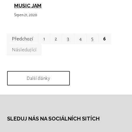
MUSIC JAM
Srpen 21, 2020
První
Pos
Předchozí
1
2
3
4
5
6
Následující
Další články
SLEDUJ NÁS NA SOCIÁLNÍCH SITÍCH