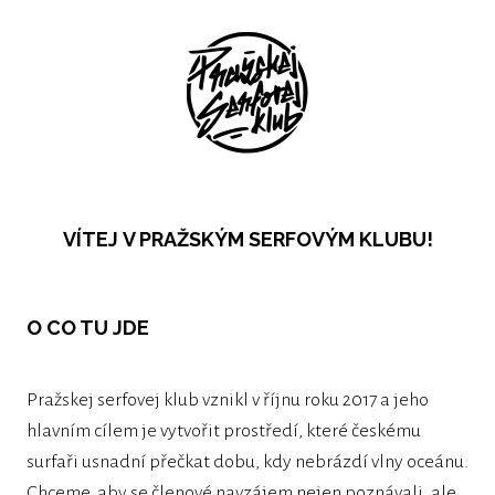
VÍTEJ V PRAŽSKÝM SERFOVÝM KLUBU!
O CO TU JDE
Pražskej serfovej klub vznikl v říjnu roku 2017 a jeho
hlavním cílem je vytvořit prostředí, které českému
surfaři usnadní přečkat dobu, kdy nebrázdí vlny oceánu.
Chceme, aby se členové navzájem nejen poznávali, ale